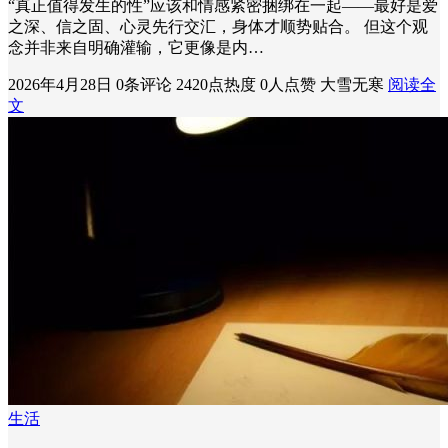
“真正值得发生的性”应该和情感紧密捆绑在一起——最好是爱
之深、信之固、心灵先行交汇，身体才顺势贴合。 但这个观
念并非来自明确灌输，它更像是内…
2026年4月28日
0条评论
2420点热度
0人点赞
大雪无寒
阅读全
文
生活