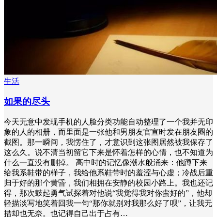
生活
如果的尽头
今天无意中发现手机的人脸分类功能自动整理了一个我并无印
象的人的相册，而里面是一张他和男朋友官宣时发在朋友圈的
截图。那一瞬间，我愣住了，才意识到这张图居然被我保存了
这么久。说不清当初留它下来是怀着怎样的心情，也不知道为
什么一直没有删掉。 高中时的记忆像潮水般涌来：他蹲下来
给我系鞋带的样子，我给他系鞋带时的羞涩与心虚；冷战后重
归于好的那个黄昏，我们相拥在安静的校园小路上。我也还记
得，那次鼓起勇气试探着对他说“我觉得我对你蛮好的”，他却
轻描淡写地笑着回我一句“那你就别对我那么好了呗”，让我无
措却也无奈。也记得自己出于占有…