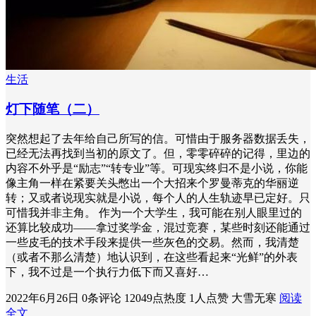
生活
灯下随笔（二）
突然想起了去年给自己所写的信。可惜由于服务器数据丢失，
已经无法再找到当初的原文了。但，零零碎碎的记得，里边的
内容不外乎是“励志”“转专业”等。可现实终归不是小说，你能
像主角一样在紧要关头憋出一个大招来个罗曼蒂克的华丽逆
转；又或者说现实就是小说，每个人的人生轨迹早已定好。只
可惜我并非主角。 作为一个大学生，我可能在别人眼里过的
还算比较成功——拿过奖学金，混过竞赛，某些时刻还能通过
一些皮毛的技术手段来提供一些灰色的交易。然而，我清楚
（或者不那么清楚）地认识到，在这些看起来“光鲜”的外表
下，我不过是一个执行力低下而又喜好…
2022年6月26日
0条评论
12049点热度
1人点赞
大雪无寒
阅读
全文